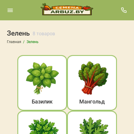
Зелень
Базилик
8 товаров
Главная
Зелень
Мангольд
Петрушка
Руккола
Сельдерей
Укроп
Базилик
Мангольд
Шпинат
Щавель