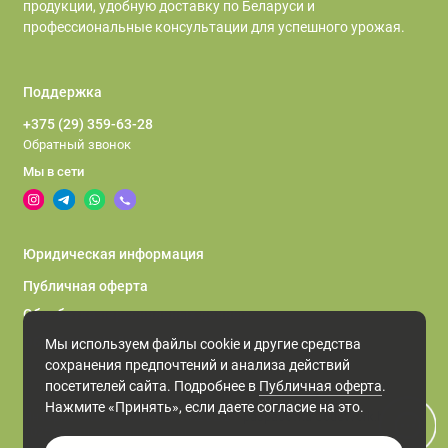
продукции, удобную доставку по Беларуси и
профессиональные консультации для успешного урожая.
Поддержка
+375 (29) 359-63-28
Обратный звонок
Мы в сети
Юридическая информация
Публичная оферта
Обработка персональных данных
Обработка файлов cookie
Мы используем файлы cookie и другие средства
сохранения предпочтений и анализа действий
посетителей сайта. Подробнее в
Публичная оферта
.
Нажмите «Принять», если даете согласие на это.
Интернет магазин семян ARBUZ.BY
разработка CodeWork.by
, ©
2025 Все права защищены.