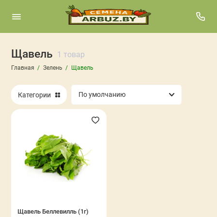
Щавель
Базилик
1 товар
Главная
Зелень
Щавель
Мангольд
Категории
Петрушка
Руккола
Сельдерей
Укроп
Шпинат
Щавель
Щавель Беллевилль (1г)